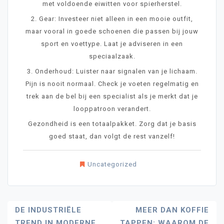
met voldoende eiwitten voor spierherstel.
2. Gear: Investeer niet alleen in een mooie outfit,
maar vooral in goede schoenen die passen bij jouw
sport en voettype. Laat je adviseren in een
speciaalzaak.
3. Onderhoud: Luister naar signalen van je lichaam.
Pijn is nooit normaal. Check je voeten regelmatig en
trek aan de bel bij een specialist als je merkt dat je
looppatroon verandert.
Gezondheid is een totaalpakket. Zorg dat je basis
goed staat, dan volgt de rest vanzelf!
Uncategorized
Bericht
DE INDUSTRIËLE
MEER DAN KOFFIE
TREND IN MODERNE
TAPPEN: WAAROM DE